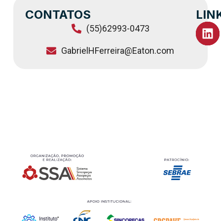
CONTATOS
LIN
(55)62993-0473
GabrielHFerreira@Eaton.com