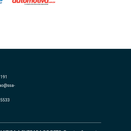
6191
ao@ssa-
-5533