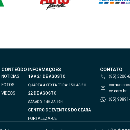
CONTEÚDO
INFORMAÇÕES
CONTATO
NOTÍCIAS
19 A 21 DE AGOSTO
(85) 3206-
FOTOS
comunicac
QUARTA A SEXTA-FEIRA: 15H ÀS 21H
ce.com.br
VÍDEOS
22 DE AGOSTO
(85) 98891
SÁBADO: 14H ÀS 19H
CENTRO DE EVENTOS DO CEARÁ
FORTALEZA-CE