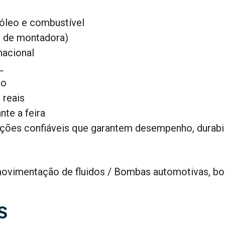
óleo e combustível
o de montadora)
nacional
L
ão
 reais
nte a feira
ções confiáveis que garantem desempenho, durabil
 movimentação de fluidos / Bombas automotivas, b
S