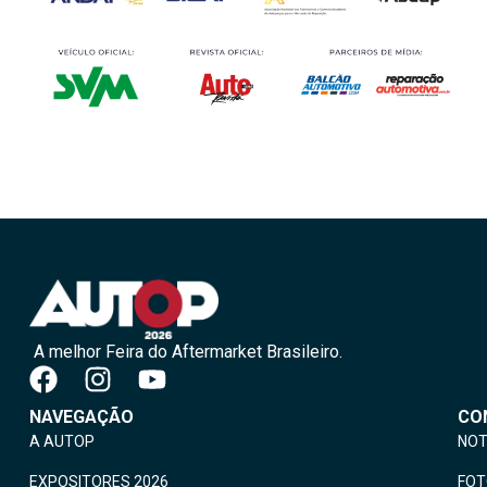
A melhor Feira do Aftermarket Brasileiro.
NAVEGAÇÃO
CO
A AUTOP
NOT
EXPOSITORES 2026
FO